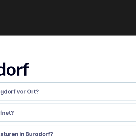
dorf
rgdorf vor Ort?
ffnet?
aturen in Burgdorf?