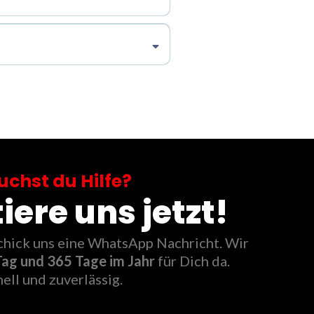
uchst du Hilfe?
ere uns jetzt!
schick uns eine WhatsApp Nachricht. Wir
ag und 365 Tage im Jahr
für Dich da.
ell und zuverlässig.