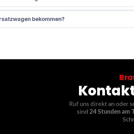
 Ersatzwagen bekommen?
Bra
Kontakti
Ruf uns direkt an oder 
sind
24 Stunden am T
Schn