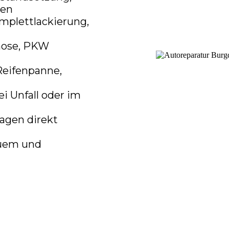
ren
mplettlackierung,
nose, PKW
 Reifenpanne,
i Unfall oder im
agen direkt
uem und